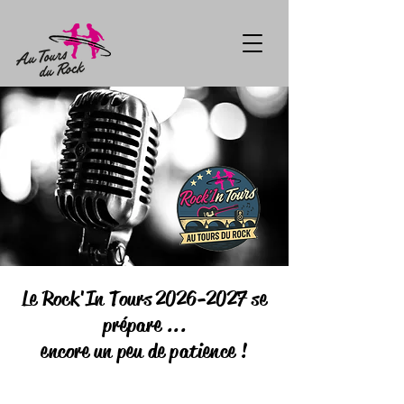
Le Rock'In Tours
2026-2027
se
prépare ...
encore un peu de patience !