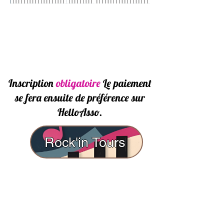
Inscription
obligatoire
Le paiement
se fera ensuite de préférence sur
HelloAsso.
Rock'in Tours
RIB :
Banque
: CREDIT MUTUEL /
AU
TOURS DU ROCK - 37000 TOURS